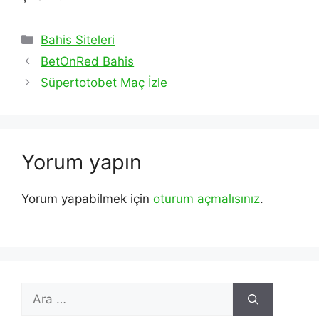
Kategoriler
Bahis Siteleri
BetOnRed Bahis
Süpertotobet Maç İzle
Yorum yapın
Yorum yapabilmek için
oturum açmalısınız
.
için
ara