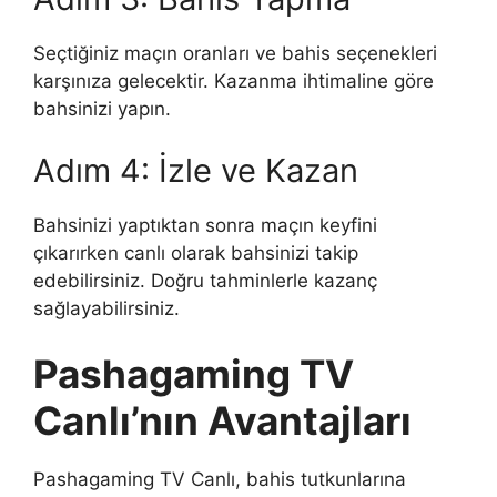
Seçtiğiniz maçın oranları ve bahis seçenekleri
karşınıza gelecektir. Kazanma ihtimaline göre
bahsinizi yapın.
Adım 4: İzle ve Kazan
Bahsinizi yaptıktan sonra maçın keyfini
çıkarırken canlı olarak bahsinizi takip
edebilirsiniz. Doğru tahminlerle kazanç
sağlayabilirsiniz.
Pashagaming TV
Canlı’nın Avantajları
Pashagaming TV Canlı, bahis tutkunlarına