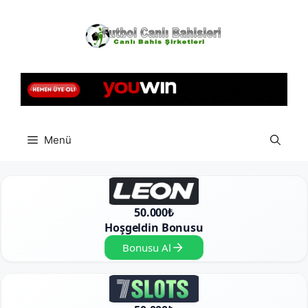
İçeriğe
atla
Menü
50.000₺
Hoşgeldin Bonusu
Bonusu Al