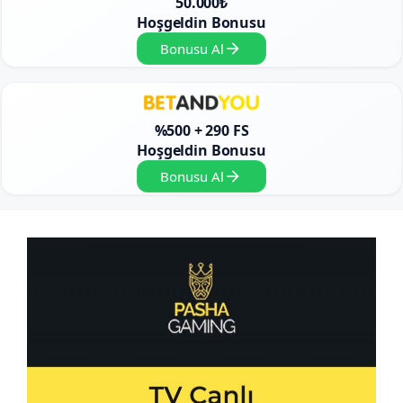
50.000₺
Hoşgeldin Bonusu
Bonusu Al
%500 + 290 FS
Hoşgeldin Bonusu
Bonusu Al