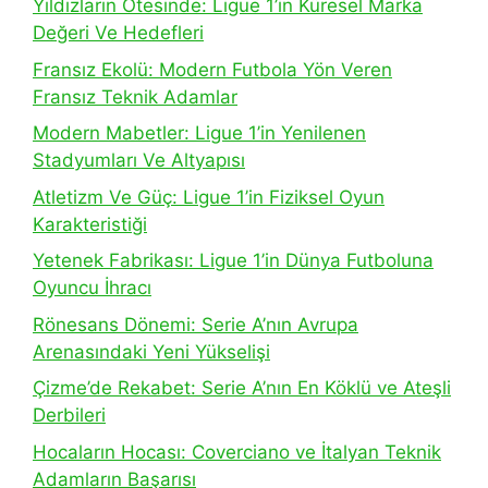
Yıldızların Ötesinde: Ligue 1’in Küresel Marka
Değeri Ve Hedefleri
Fransız Ekolü: Modern Futbola Yön Veren
Fransız Teknik Adamlar
Modern Mabetler: Ligue 1’in Yenilenen
Stadyumları Ve Altyapısı
Atletizm Ve Güç: Ligue 1’in Fiziksel Oyun
Karakteristiği
Yetenek Fabrikası: Ligue 1’in Dünya Futboluna
Oyuncu İhracı
Rönesans Dönemi: Serie A’nın Avrupa
Arenasındaki Yeni Yükselişi
Çizme’de Rekabet: Serie A’nın En Köklü ve Ateşli
Derbileri
Hocaların Hocası: Coverciano ve İtalyan Teknik
Adamların Başarısı