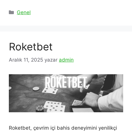
Kategoriler
Genel
Roketbet
Aralık 11, 2025
yazar
admin
Roketbet, çevrim içi bahis deneyimini yenilikçi