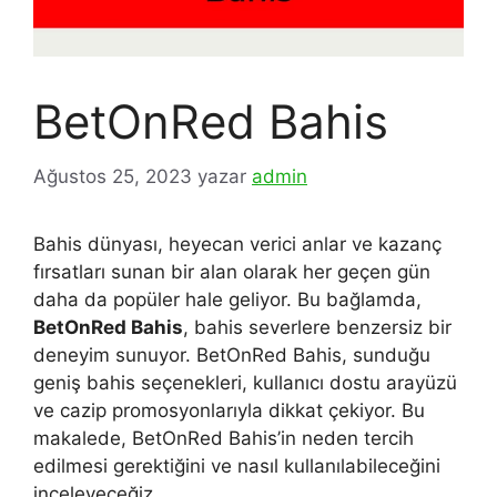
BetOnRed Bahis
Ağustos 25, 2023
yazar
admin
Bahis dünyası, heyecan verici anlar ve kazanç
fırsatları sunan bir alan olarak her geçen gün
daha da popüler hale geliyor. Bu bağlamda,
BetOnRed Bahis
, bahis severlere benzersiz bir
deneyim sunuyor. BetOnRed Bahis, sunduğu
geniş bahis seçenekleri, kullanıcı dostu arayüzü
ve cazip promosyonlarıyla dikkat çekiyor. Bu
makalede, BetOnRed Bahis’in neden tercih
edilmesi gerektiğini ve nasıl kullanılabileceğini
inceleyeceğiz.