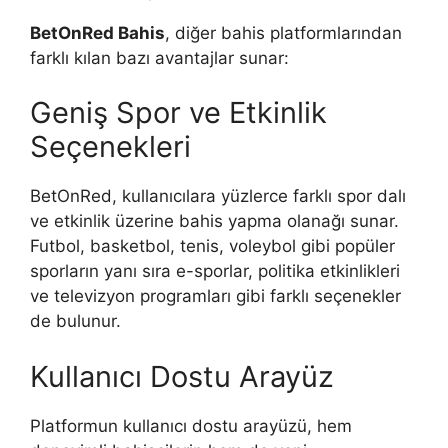
BetOnRed Bahis
, diğer bahis platformlarından
farklı kılan bazı avantajlar sunar:
Geniş Spor ve Etkinlik
Seçenekleri
BetOnRed, kullanıcılara yüzlerce farklı spor dalı
ve etkinlik üzerine bahis yapma olanağı sunar.
Futbol, basketbol, tenis, voleybol gibi popüler
sporların yanı sıra e-sporlar, politika etkinlikleri
ve televizyon programları gibi farklı seçenekler
de bulunur.
Kullanıcı Dostu Arayüz
Platformun kullanıcı dostu arayüzü, hem