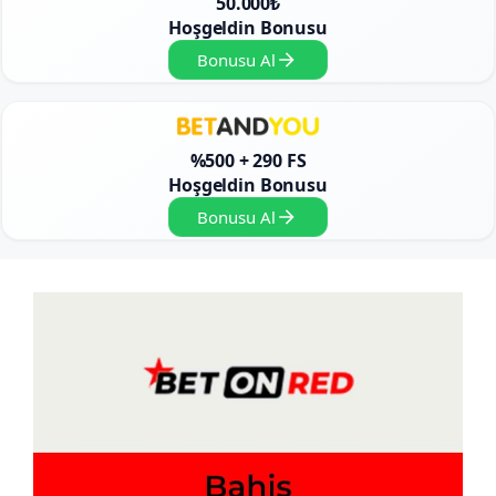
50.000₺
Hoşgeldin Bonusu
Bonusu Al
%500 + 290 FS
Hoşgeldin Bonusu
Bonusu Al