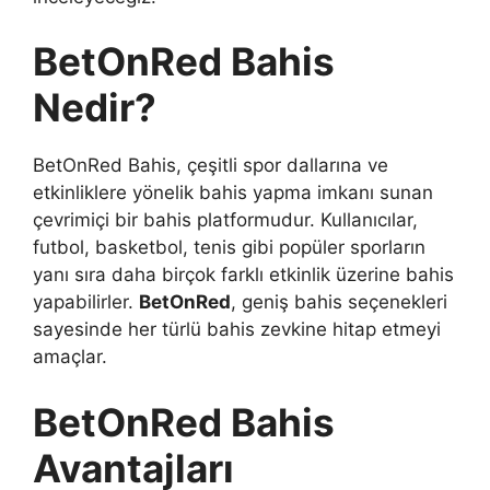
BetOnRed Bahis
Nedir?
BetOnRed Bahis, çeşitli spor dallarına ve
etkinliklere yönelik bahis yapma imkanı sunan
çevrimiçi bir bahis platformudur. Kullanıcılar,
futbol, basketbol, tenis gibi popüler sporların
yanı sıra daha birçok farklı etkinlik üzerine bahis
yapabilirler.
BetOnRed
, geniş bahis seçenekleri
sayesinde her türlü bahis zevkine hitap etmeyi
amaçlar.
BetOnRed Bahis
Avantajları