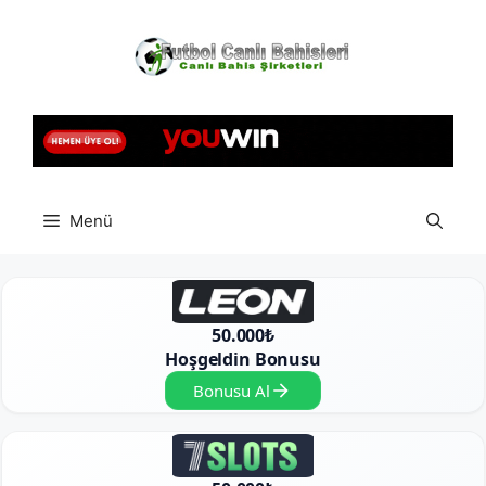
İçeriğe
atla
Menü
50.000₺
Hoşgeldin Bonusu
Bonusu Al