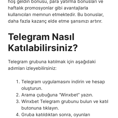
hoş geldin bonusu, para yatırma bonusları ve
haftalık promosyonlar gibi avantajlarla
kullanıcıları memnun etmektedir. Bu bonuslar,
daha fazla kazanç elde etme şansınızı artırır.
Telegram Nasıl
Katılabilirsiniz?
Telegram grubuna katılmak için aşağıdaki
adımları izleyebilirsiniz:
Telegram uygulamasını indirin ve hesap
oluşturun.
Arama çubuğuna “Winxbet” yazın.
Winxbet Telegram grubunu bulun ve katıl
butonuna tıklayın.
Gruba katıldıktan sonra, oyunları