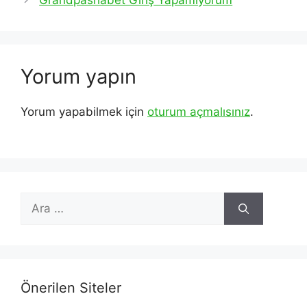
Yorum yapın
Yorum yapabilmek için
oturum açmalısınız
.
için
ara
Önerilen Siteler