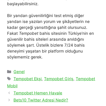
başlayabilirsiniz.
Bir yandan güvenilirliğini test etmiş diğer
yandan ise yazılan yorum ve şikâyetlerin ne
kadar gerçeği yansıttığına şahit olursunuz.
Fakat
Tempobet
bahis sitesinin Türkiye’nin en
güvenilir bahis siteleri arasında anıldığını
söylemek şart. Üstelik bizlere 7/24 bahis
deneyimi yaşatan bir platform olduğunu
söylememiz gerek.
Kategoriler
Genel
Etiketler
Tempobet Ekşi
,
Tempobet Giriş
,
Tempobet
Mobil
Tempobet Hemen Havale
Bets10 Twitter Adresi Nedir?