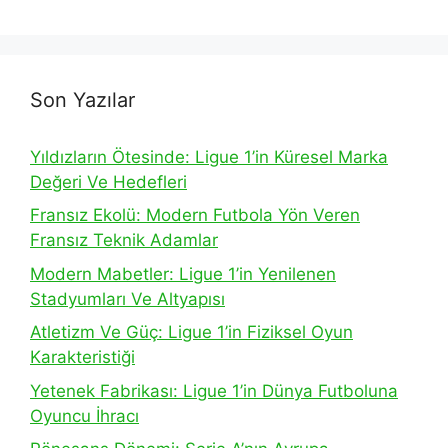
Son Yazılar
Yıldızların Ötesinde: Ligue 1’in Küresel Marka
Değeri Ve Hedefleri
Fransız Ekolü: Modern Futbola Yön Veren
Fransız Teknik Adamlar
Modern Mabetler: Ligue 1’in Yenilenen
Stadyumları Ve Altyapısı
Atletizm Ve Güç: Ligue 1’in Fiziksel Oyun
Karakteristiği
Yetenek Fabrikası: Ligue 1’in Dünya Futboluna
Oyuncu İhracı