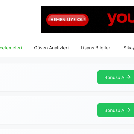
celemeleri
Güven Analizleri
Lisans Bilgileri
Şika
Bonusu Al
Bonusu Al