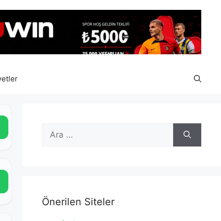
yetler
için
ara
Önerilen Siteler