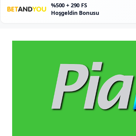
%500 + 290 FS
Hoşgeldin Bonusu