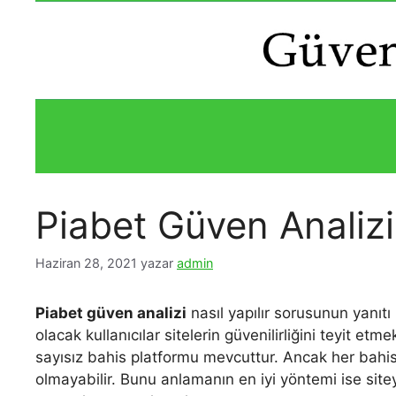
Piabet Güven Analizi
Haziran 28, 2021
yazar
admin
Piabet güven analizi
nasıl yapılır sorusunun yanıtı
olacak kullanıcılar sitelerin güvenilirliğini teyit e
sayısız bahis platformu mevcuttur. Ancak her bahis 
olmayabilir. Bunu anlamanın en iyi yöntemi ise si