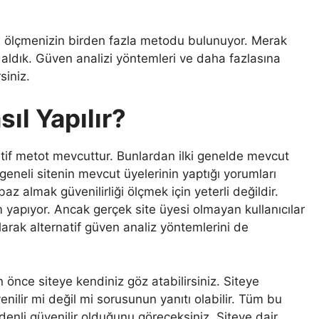
ğin ölçmenizin birden fazla metodu bulunuyor. Merak
aldık. Güven analizi yöntemleri ve daha fazlasına
siniz.
ıl Yapılır?
tif metot mevcuttur. Bunlardan ilki genelde mevcut
geneli sitenin mevcut üyelerinin yaptığı yorumları
az almak güvenilirliği ölçmek için yeterli değildir.
 yapıyor. Ancak gerçek site üyesi olmayan kullanıcılar
arak alternatif güven analiz yöntemlerini de
ce siteye kendiniz göz atabilirsiniz. Siteye
nilir mi değil mi sorusunun yanıtı olabilir. Tüm bu
enli güvenilir olduğunu göreceksiniz. Siteye dair