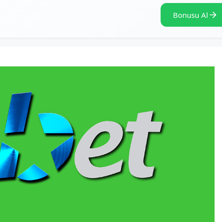
Bonusu Al