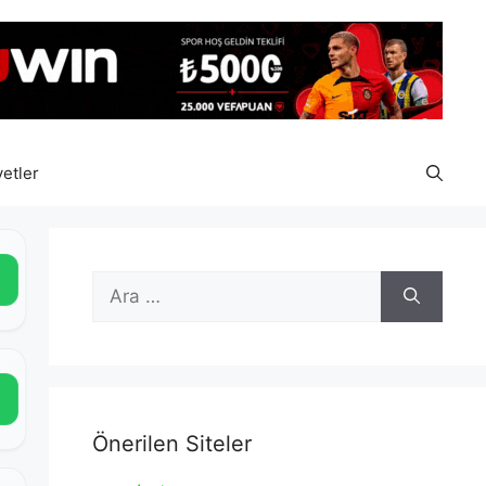
yetler
için
ara
Önerilen Siteler