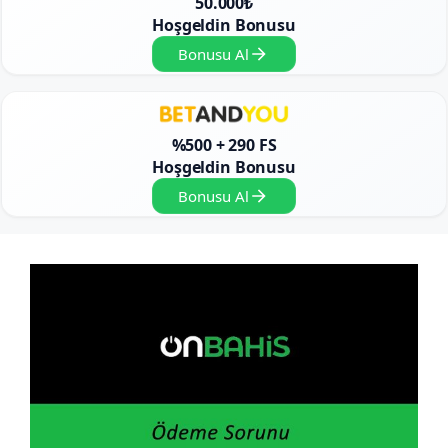
50.000₺
Hoşgeldin Bonusu
Bonusu Al
%500 + 290 FS
Hoşgeldin Bonusu
Bonusu Al