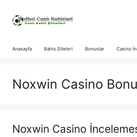
İçeriğe
atla
Anasayfa
Bahis Siteleri
Bonuslar
Casino İn
Noxwin Casino Bonus
Noxwin Casino İnceleme