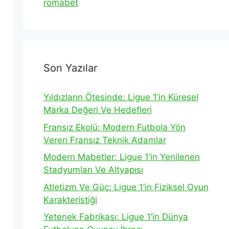
romabet
Son Yazılar
Yıldızların Ötesinde: Ligue 1’in Küresel
Marka Değeri Ve Hedefleri
Fransız Ekolü: Modern Futbola Yön
Veren Fransız Teknik Adamlar
Modern Mabetler: Ligue 1’in Yenilenen
Stadyumları Ve Altyapısı
Atletizm Ve Güç: Ligue 1’in Fiziksel Oyun
Karakteristiği
Yetenek Fabrikası: Ligue 1’in Dünya