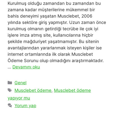
Kurulmuş olduğu zamandan bu zamandan bu
zamana kadar müşterilerine mükemmel bir
bahis deneyimi yaşatan Musclebet, 2006
yılında sektöre giriş yapmıştır. Uzun zaman önce
kurulmuş olmanın getirdiği tecrübe ile çok iyi
işlere imza atmış site, kullanıcılarına hiçbir
şekilde mağduriyet yaşatmamıştır. Bu sitenin
avantajlarından yararlanmak isteyen kişiler ise
internet ortamlarında ilk olarak Musclebet
Ödeme Sorunu olup olmadığını araştırmaktadır.
…
Devamını oku
Kategoriler
Genel
Etiketler
Musclebet ödeme
,
Musclebet ödeme
yapıyor mu
Yorum yap