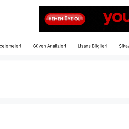
celemeleri
Güven Analizleri
Lisans Bilgileri
Şika