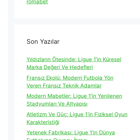
romabet
Son Yazılar
Yıldızların Ötesinde: Ligue 1’in Küresel
Marka Değeri Ve Hedefleri
Fransız Ekolü: Modern Futbola Yön
Veren Fransız Teknik Adamlar
Modern Mabetler: Ligue 1’in Yenilenen
Stadyumları Ve Altyapısı
Atletizm Ve Güç: Ligue 1’in Fiziksel Oyun
Karakteristiği
Yetenek Fabrikası: Ligue 1’in Dünya