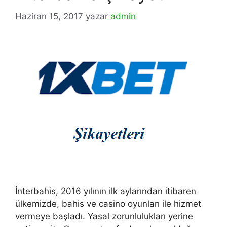
Haziran 15, 2017
yazar
admin
İnterbahis, 2016 yılının ilk aylarından itibaren
ülkemizde, bahis ve casino oyunları ile hizmet
vermeye başladı. Yasal zorunlulukları yerine