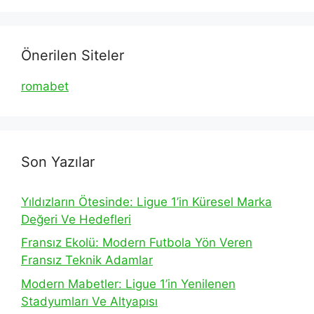
Önerilen Siteler
romabet
Son Yazılar
Yıldızların Ötesinde: Ligue 1’in Küresel Marka
Değeri Ve Hedefleri
Fransız Ekolü: Modern Futbola Yön Veren
Fransız Teknik Adamlar
Modern Mabetler: Ligue 1’in Yenilenen
Stadyumları Ve Altyapısı