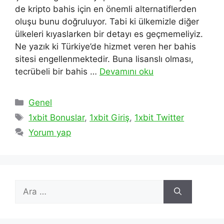
de kripto bahis için en önemli alternatiflerden
oluşu bunu doğruluyor. Tabi ki ülkemizle diğer
ülkeleri kıyaslarken bir detayı es geçmemeliyiz.
Ne yazık ki Türkiye’de hizmet veren her bahis
sitesi engellenmektedir. Buna lisanslı olması,
tecrübeli bir bahis …
Devamını oku
Kategoriler
Genel
Etiketler
1xbit Bonuslar
,
1xbit Giriş
,
1xbit Twitter
Yorum yap
için
ara