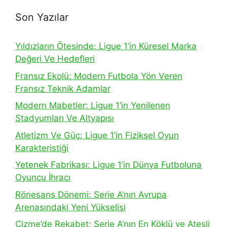
Son Yazılar
Yıldızların Ötesinde: Ligue 1’in Küresel Marka
Değeri Ve Hedefleri
Fransız Ekolü: Modern Futbola Yön Veren
Fransız Teknik Adamlar
Modern Mabetler: Ligue 1’in Yenilenen
Stadyumları Ve Altyapısı
Atletizm Ve Güç: Ligue 1’in Fiziksel Oyun
Karakteristiği
Yetenek Fabrikası: Ligue 1’in Dünya Futboluna
Oyuncu İhracı
Rönesans Dönemi: Serie A’nın Avrupa
Arenasındaki Yeni Yükselişi
Çizme’de Rekabet: Serie A’nın En Köklü ve Ateşli