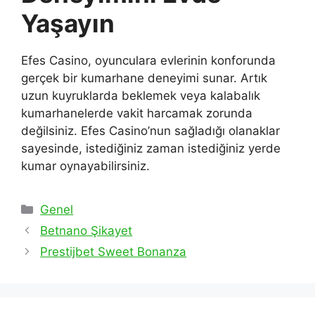
Yaşayın
Efes Casino, oyunculara evlerinin konforunda
gerçek bir kumarhane deneyimi sunar. Artık
uzun kuyruklarda beklemek veya kalabalık
kumarhanelerde vakit harcamak zorunda
değilsiniz. Efes Casino’nun sağladığı olanaklar
sayesinde, istediğiniz zaman istediğiniz yerde
kumar oynayabilirsiniz.
Kategoriler
Genel
Betnano Şikayet
Prestijbet Sweet Bonanza