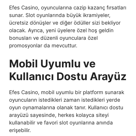
Efes Casino, oyuncularına cazip kazanç fırsatları
sunar. Slot oyunlarında büyük ikramiyeler,
ücretsiz dönüşler ve diğer ödüller sizi bekliyor
olacak. Ayrıca, yeni üyelere özel hoş geldin
bonusları ve düzenli oyunculara özel
promosyonlar da mevcuttur.
Mobil Uyumlu ve
Kullanıcı Dostu Arayüz
Efes Casino, mobil uyumlu bir platform sunarak
oyuncuların istedikleri zaman istedikleri yerde
oyun oynamalarına olanak tanır. Kullanıcı dostu
arayüzü sayesinde, herkes kolayca siteyi
kullanabilir ve favori slot oyunlarına anında
erişebilir.