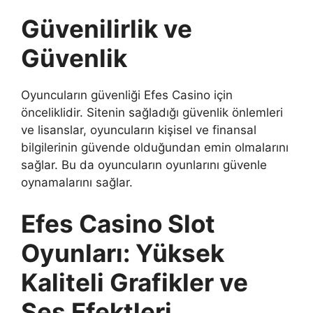
Güvenilirlik ve
Güvenlik
Oyuncuların güvenliği Efes Casino için
önceliklidir. Sitenin sağladığı güvenlik önlemleri
ve lisanslar, oyuncuların kişisel ve finansal
bilgilerinin güvende olduğundan emin olmalarını
sağlar. Bu da oyuncuların oyunlarını güvenle
oynamalarını sağlar.
Efes Casino Slot
Oyunları:
Yüksek
Kaliteli Grafikler ve
Ses Efektleri