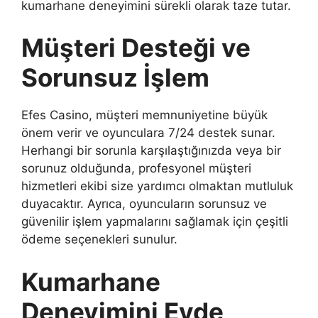
kumarhane deneyimini sürekli olarak taze tutar.
Müşteri Desteği ve
Sorunsuz İşlem
Efes Casino, müşteri memnuniyetine büyük
önem verir ve oyunculara 7/24 destek sunar.
Herhangi bir sorunla karşılaştığınızda veya bir
sorunuz olduğunda, profesyonel müşteri
hizmetleri ekibi size yardımcı olmaktan mutluluk
duyacaktır. Ayrıca, oyuncuların sorunsuz ve
güvenilir işlem yapmalarını sağlamak için çeşitli
ödeme seçenekleri sunulur.
Kumarhane
Deneyimini Evde