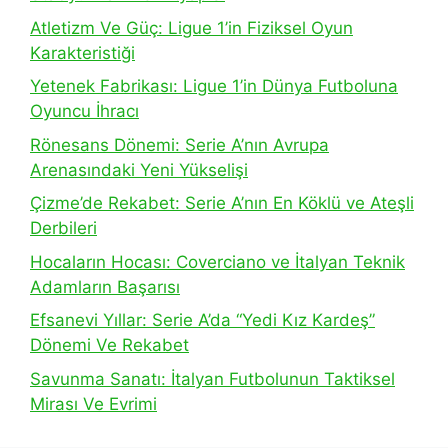
Atletizm Ve Güç: Ligue 1’in Fiziksel Oyun
Karakteristiği
Yetenek Fabrikası: Ligue 1’in Dünya Futboluna
Oyuncu İhracı
Rönesans Dönemi: Serie A’nın Avrupa
Arenasındaki Yeni Yükselişi
Çizme’de Rekabet: Serie A’nın En Köklü ve Ateşli
Derbileri
Hocaların Hocası: Coverciano ve İtalyan Teknik
Adamların Başarısı
Efsanevi Yıllar: Serie A’da “Yedi Kız Kardeş”
Dönemi Ve Rekabet
Savunma Sanatı: İtalyan Futbolunun Taktiksel
Mirası Ve Evrimi