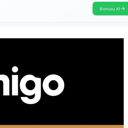
Bonusu Al