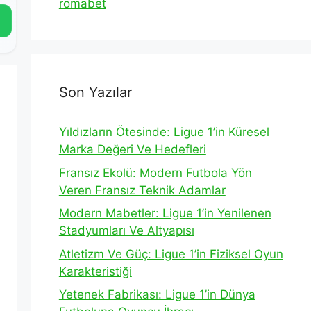
romabet
Son Yazılar
Yıldızların Ötesinde: Ligue 1’in Küresel
Marka Değeri Ve Hedefleri
Fransız Ekolü: Modern Futbola Yön
Veren Fransız Teknik Adamlar
Modern Mabetler: Ligue 1’in Yenilenen
Stadyumları Ve Altyapısı
Atletizm Ve Güç: Ligue 1’in Fiziksel Oyun
Karakteristiği
Yetenek Fabrikası: Ligue 1’in Dünya