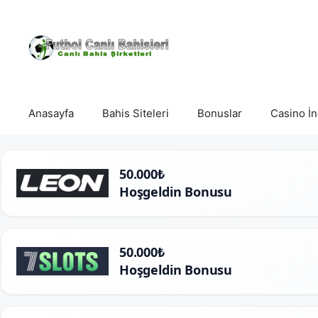
İçeriğe
atla
Anasayfa
Bahis Siteleri
Bonuslar
Casino İn
50.000₺
Hoşgeldin Bonusu
50.000₺
Hoşgeldin Bonusu