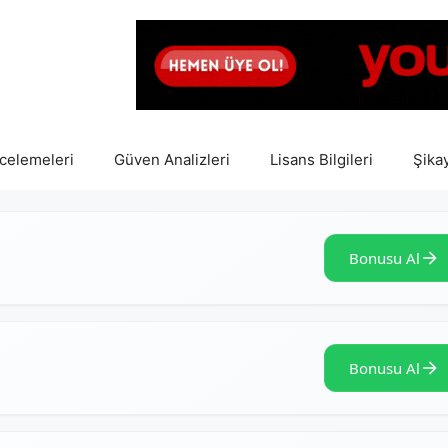
celemeleri
Güven Analizleri
Lisans Bilgileri
Şika
Bonusu Al
Bonusu Al