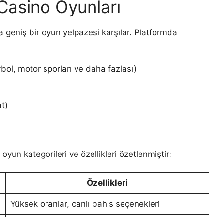
Casino Oyunları
a geniş bir oyun yelpazesi karşılar. Platformda
ybol, motor sporları ve daha fazlası)
at)
un kategorileri ve özellikleri özetlenmiştir:
Özellikleri
Yüksek oranlar, canlı bahis seçenekleri