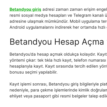
Betandyou giriş
adresi zaman zaman erişim engell
resmi sosyal medya hesapları ve Telegram kanalı 
adresine ulaşmak mümkündür. Mobil uygulama terci
Android uygulamalarını indirerek her ortamda hızlı g
Betandyou Hesap Açma ve
Betandyou’da hesap açmak oldukça kolaydır. Kayıt ol
yöntemi çıkar: tek tıkla hızlı kayıt, telefon numaras
hesaplarıyla kayıt. Kayıt sırasında tercih edilen yö
bonusu seçimi yapılabilir.
Kayıt işlemi sonrası, Betandyou giriş bilgileriyle pla
nedeniyle, para çekme işlemlerinde kimlik doğrulama
ehliyet veya pasaport gibi resmi belgeler talep edile