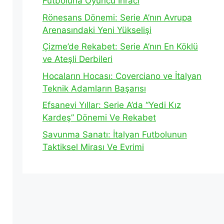
Futboluna Oyuncu İhracı
Rönesans Dönemi: Serie A’nın Avrupa
Arenasındaki Yeni Yükselişi
Çizme’de Rekabet: Serie A’nın En Köklü
ve Ateşli Derbileri
Hocaların Hocası: Coverciano ve İtalyan
Teknik Adamların Başarısı
Efsanevi Yıllar: Serie A’da “Yedi Kız
Kardeş” Dönemi Ve Rekabet
Savunma Sanatı: İtalyan Futbolunun
Taktiksel Mirası Ve Evrimi