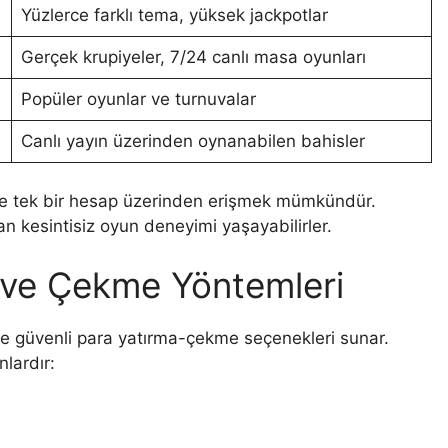
Yüzlerce farklı tema, yüksek jackpotlar
Gerçek krupiyeler, 7/24 canlı masa oyunları
Popüler oyunlar ve turnuvalar
Canlı yayın üzerinden oynanabilen bahisler
ere tek bir hesap üzerinden erişmek mümkündür.
an kesintisiz oyun deneyimi yaşayabilirler.
 ve Çekme Yöntemleri
i ve güvenli para yatırma-çekme seçenekleri sunar.
lardır: