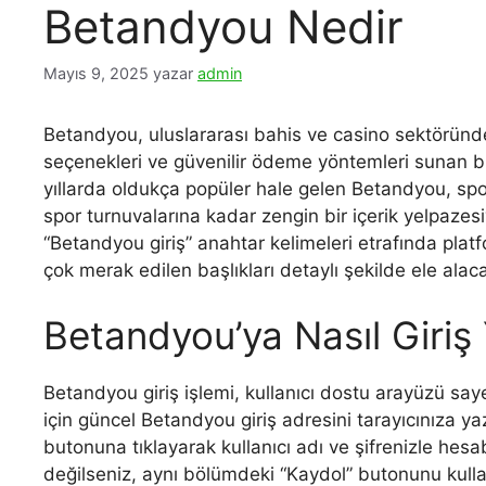
Betandyou Nedir
Mayıs 9, 2025
yazar
admin
Betandyou, uluslararası bahis ve casino sektöründe
seçenekleri ve güvenilir ödeme yöntemleri sunan bi
yıllarda oldukça popüler hale gelen Betandyou, spor
spor turnuvalarına kadar zengin bir içerik yelpaze
“Betandyou giriş” anahtar kelimeleri etrafında plat
çok merak edilen başlıkları detaylı şekilde ele alac
Betandyou’ya Nasıl Giriş 
Betandyou giriş işlemi, kullanıcı dostu arayüzü saye
için güncel Betandyou giriş adresini tarayıcınıza ya
butonuna tıklayarak kullanıcı adı ve şifrenizle hesa
değilseniz, aynı bölümdeki “Kaydol” butonunu kullana