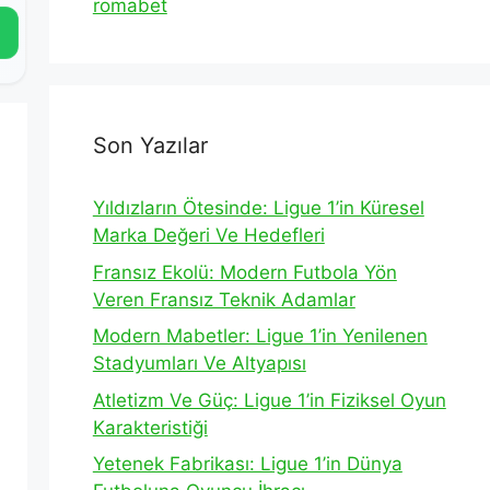
romabet
Son Yazılar
Yıldızların Ötesinde: Ligue 1’in Küresel
Marka Değeri Ve Hedefleri
Fransız Ekolü: Modern Futbola Yön
Veren Fransız Teknik Adamlar
Modern Mabetler: Ligue 1’in Yenilenen
Stadyumları Ve Altyapısı
Atletizm Ve Güç: Ligue 1’in Fiziksel Oyun
Karakteristiği
Yetenek Fabrikası: Ligue 1’in Dünya