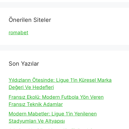
Önerilen Siteler
romabet
Son Yazılar
Yıldızların Ötesinde: Ligue 1’in Küresel Marka
Değeri Ve Hedefleri
Fransız Ekolü: Modern Futbola Yön Veren
Fransız Teknik Adamlar
Modern Mabetler: Ligue 1’in Yenilenen
Stadyumları Ve Altyapısı