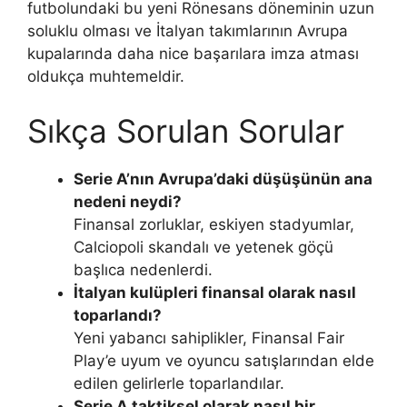
futbolundaki bu yeni Rönesans döneminin uzun
soluklu olması ve İtalyan takımlarının Avrupa
kupalarında daha nice başarılara imza atması
oldukça muhtemeldir.
Sıkça Sorulan Sorular
Serie A’nın Avrupa’daki düşüşünün ana
nedeni neydi?
Finansal zorluklar, eskiyen stadyumlar,
Calciopoli skandalı ve yetenek göçü
başlıca nedenlerdi.
İtalyan kulüpleri finansal olarak nasıl
toparlandı?
Yeni yabancı sahiplikler, Finansal Fair
Play’e uyum ve oyuncu satışlarından elde
edilen gelirlerle toparlandılar.
Serie A taktiksel olarak nasıl bir