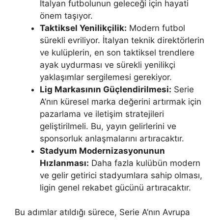
İtalyan futbolunun geleceği için hayati
önem taşıyor.
Taktiksel Yenilikçilik:
Modern futbol
sürekli evriliyor. İtalyan teknik direktörlerin
ve kulüplerin, en son taktiksel trendlere
ayak uydurması ve sürekli yenilikçi
yaklaşımlar sergilemesi gerekiyor.
Lig Markasının Güçlendirilmesi:
Serie
A’nın küresel marka değerini artırmak için
pazarlama ve iletişim stratejileri
geliştirilmeli. Bu, yayın gelirlerini ve
sponsorluk anlaşmalarını artıracaktır.
Stadyum Modernizasyonunun
Hızlanması:
Daha fazla kulübün modern
ve gelir getirici stadyumlara sahip olması,
ligin genel rekabet gücünü artıracaktır.
Bu adımlar atıldığı sürece, Serie A’nın Avrupa