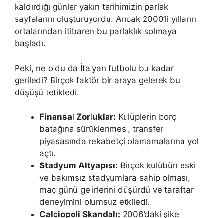
kaldırdığı günler yakın tarihimizin parlak
sayfalarını oluşturuyordu. Ancak 2000’li yılların
ortalarından itibaren bu parlaklık solmaya
başladı.
Peki, ne oldu da İtalyan futbolu bu kadar
geriledi? Birçok faktör bir araya gelerek bu
düşüşü tetikledi.
Finansal Zorluklar:
Kulüplerin borç
batağına sürüklenmesi, transfer
piyasasında rekabetçi olamamalarına yol
açtı.
Stadyum Altyapısı:
Birçok kulübün eski
ve bakımsız stadyumlara sahip olması,
maç günü gelirlerini düşürdü ve taraftar
deneyimini olumsuz etkiledi.
Calciopoli Skandalı:
2006’daki şike