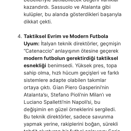
kazandırdı. Sassuolo ve Atalanta gibi
kulüpler, bu alanda gösterdikleri başarıyla
dikkat çekti.
Taktiksel Evrim ve Modern Futbola
Uyum:
İtalyan teknik direktörler, geçmişin
“Catenaccio” anlayışının ötesine geçerek
modern futbolun gerektirdiği taktiksel
esnekliği
benimsedi. Yüksek pres, topa
sahip olma, hızlı hücum geçişleri ve farklı
sistemlere adapte olabilen takımlar
ortaya çıktı. Gian Piero Gasperini’nin
Atalanta’sı, Stefano Pioli’nin Milan’ı ve
Luciano Spalletti’nin Napoli’si, bu
değişimin en güzel örneklerini sergiledi.
Bu teknik direktörler, sadece savunma
yapmak yerine, rakiplerini boğan, sürekli