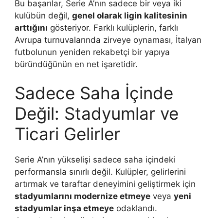
Bu başarılar, Serie A’nın sadece bir veya iki
kulübün değil,
genel olarak ligin kalitesinin
arttığını
gösteriyor. Farklı kulüplerin, farklı
Avrupa turnuvalarında zirveye oynaması, İtalyan
futbolunun yeniden rekabetçi bir yapıya
büründüğünün en net işaretidir.
Sadece Saha İçinde
Değil: Stadyumlar ve
Ticari Gelirler
Serie A’nın yükselişi sadece saha içindeki
performansla sınırlı değil. Kulüpler, gelirlerini
artırmak ve taraftar deneyimini geliştirmek için
stadyumlarını modernize etmeye
veya
yeni
stadyumlar inşa etmeye
odaklandı.