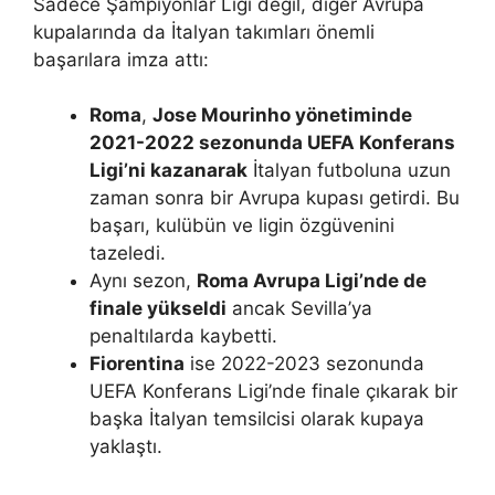
Sadece Şampiyonlar Ligi değil, diğer Avrupa
kupalarında da İtalyan takımları önemli
başarılara imza attı:
Roma
,
Jose Mourinho yönetiminde
2021-2022 sezonunda UEFA Konferans
Ligi’ni kazanarak
İtalyan futboluna uzun
zaman sonra bir Avrupa kupası getirdi. Bu
başarı, kulübün ve ligin özgüvenini
tazeledi.
Aynı sezon,
Roma Avrupa Ligi’nde de
finale yükseldi
ancak Sevilla’ya
penaltılarda kaybetti.
Fiorentina
ise 2022-2023 sezonunda
UEFA Konferans Ligi’nde finale çıkarak bir
başka İtalyan temsilcisi olarak kupaya
yaklaştı.