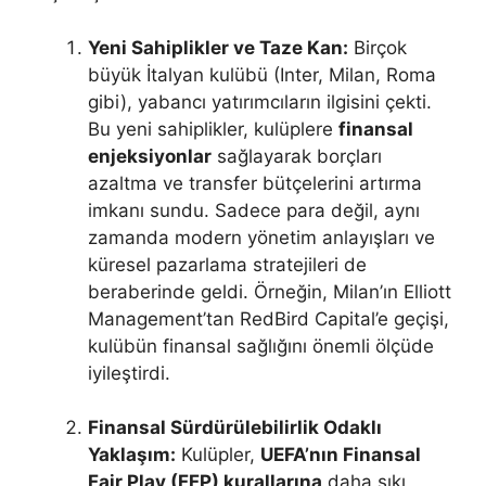
Yeni Sahiplikler ve Taze Kan:
Birçok
büyük İtalyan kulübü (Inter, Milan, Roma
gibi), yabancı yatırımcıların ilgisini çekti.
Bu yeni sahiplikler, kulüplere
finansal
enjeksiyonlar
sağlayarak borçları
azaltma ve transfer bütçelerini artırma
imkanı sundu. Sadece para değil, aynı
zamanda modern yönetim anlayışları ve
küresel pazarlama stratejileri de
beraberinde geldi. Örneğin, Milan’ın Elliott
Management’tan RedBird Capital’e geçişi,
kulübün finansal sağlığını önemli ölçüde
iyileştirdi.
Finansal Sürdürülebilirlik Odaklı
Yaklaşım:
Kulüpler,
UEFA’nın Finansal
Fair Play (FFP) kurallarına
daha sıkı