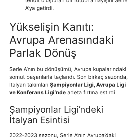
tehdit oluşturan bir futbol anlayışını Serie
A’ya getirdi.
Yükselişin Kanıtı:
Avrupa Arenasındaki
Parlak Dönüş
Serie A’nın bu dönüşümü, Avrupa kupalarındaki
somut başarılarla taçlandı. Son birkaç sezonda,
İtalyan takımları
Şampiyonlar Ligi, Avrupa Ligi
ve Konferans Ligi’nde
adeta fırtına estirdi.
Şampiyonlar Ligi’ndeki
İtalyan Esintisi
2022-2023 sezonu, Serie A’nın Avrupa’daki