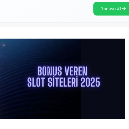
Bonusu Al