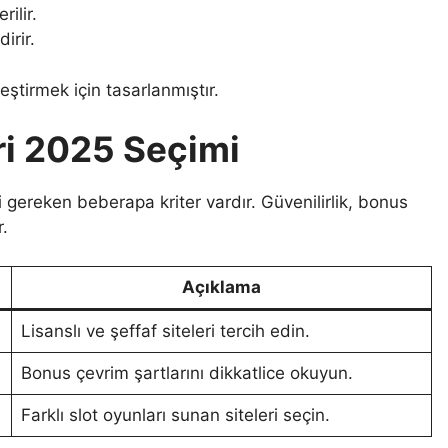
rilir.
irir.
ştirmek için tasarlanmıştır.
ri 2025 Seçimi
 gereken beberapa kriter vardır. Güvenilirlik, bonus
r.
Açıklama
Lisanslı ve şeffaf siteleri tercih edin.
Bonus çevrim şartlarını dikkatlice okuyun.
Farklı slot oyunları sunan siteleri seçin.