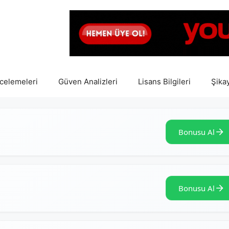
celemeleri
Güven Analizleri
Lisans Bilgileri
Şika
Bonusu Al
Bonusu Al