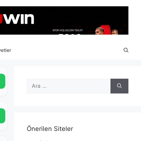
yetler
için
ara
Önerilen Siteler