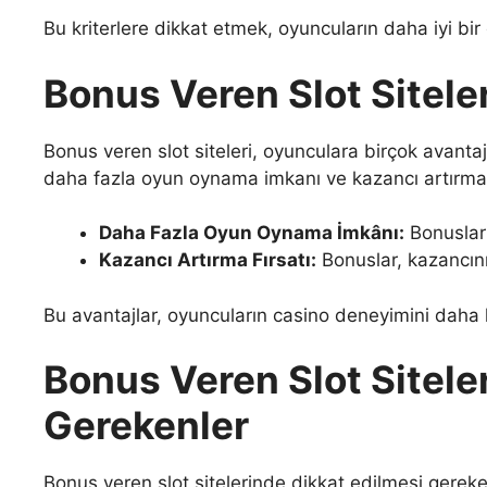
Bu kriterlere dikkat etmek, oyuncuların daha iyi bi
Bonus Veren Slot Siteler
Bonus veren slot siteleri, oyunculara birçok avant
daha fazla oyun oynama imkanı ve kazancı artırma f
Daha Fazla Oyun Oynama İmkânı:
Bonuslar 
Kazancı Artırma Fırsatı:
Bonuslar, kazancını
Bu avantajlar, oyuncuların casino deneyimini daha key
Bonus Veren Slot Sitele
Gerekenler
Bonus veren slot sitelerinde dikkat edilmesi gereke