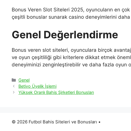
Bonus Veren Slot Siteleri 2025, oyuncuların en çok i
çeşitli bonuslar sunarak casino deneyimlerini daha ke
Genel Değerlendirme
Bonus veren slot siteleri, oyunculara birçok avantaj 
ve oyun çeşitliliği gibi kriterlere dikkat etmek önem
deneyiminizi zenginleştirebilir ve daha fazla oyun 
Kategoriler
Genel
Betivo Üyelik İşlemi
Yüksek Oranlı Bahis Şirketleri Bonusları
© 2026 Futbol Bahis Siteleri ve Bonusları
•