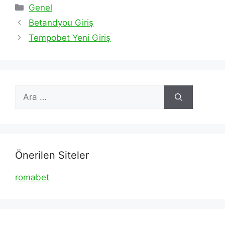
Kategoriler
Genel
Betandyou Giriş
Tempobet Yeni Giriş
için
ara
Önerilen Siteler
romabet