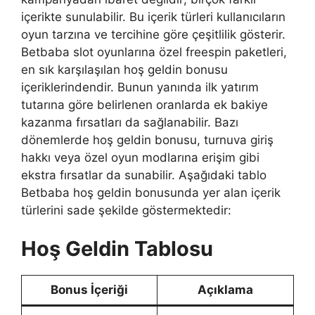
içerikte sunulabilir. Bu içerik türleri kullanıcıların
oyun tarzına ve tercihine göre çeşitlilik gösterir.
Betbaba slot oyunlarına özel freespin paketleri,
en sık karşılaşılan hoş geldin bonusu
içeriklerindendir. Bunun yanında ilk yatırım
tutarına göre belirlenen oranlarda ek bakiye
kazanma fırsatları da sağlanabilir. Bazı
dönemlerde hoş geldin bonusu, turnuva giriş
hakkı veya özel oyun modlarına erişim gibi
ekstra fırsatlar da sunabilir. Aşağıdaki tablo
Betbaba hoş geldin bonusunda yer alan içerik
türlerini sade şekilde göstermektedir:
Hoş Geldin Tablosu
Bonus İçeriği
Açıklama