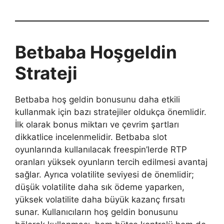
Betbaba Hoşgeldin
Strateji
Betbaba hoş geldin bonusunu daha etkili
kullanmak için bazı stratejiler oldukça önemlidir.
İlk olarak bonus miktarı ve çevrim şartları
dikkatlice incelenmelidir. Betbaba slot
oyunlarında kullanılacak freespin’lerde RTP
oranları yüksek oyunların tercih edilmesi avantaj
sağlar. Ayrıca volatilite seviyesi de önemlidir;
düşük volatilite daha sık ödeme yaparken,
yüksek volatilite daha büyük kazanç fırsatı
sunar. Kullanıcıların hoş geldin bonusunu