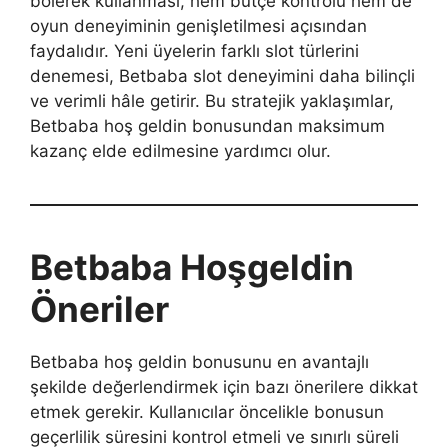
bölerek kullanması, hem bütçe kontrolü hem de
oyun deneyiminin genişletilmesi açısından
faydalıdır. Yeni üyelerin farklı slot türlerini
denemesi, Betbaba slot deneyimini daha bilinçli
ve verimli hâle getirir. Bu stratejik yaklaşımlar,
Betbaba hoş geldin bonusundan maksimum
kazanç elde edilmesine yardımcı olur.
Betbaba Hoşgeldin
Öneriler
Betbaba hoş geldin bonusunu en avantajlı
şekilde değerlendirmek için bazı önerilere dikkat
etmek gerekir. Kullanıcılar öncelikle bonusun
geçerlilik süresini kontrol etmeli ve sınırlı süreli