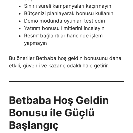
Sınırlı süreli kampanyaları kaçırmayın
Bütçenizi planlayarak bonusu kullanın
Demo modunda oyunları test edin
Yatırım bonusu limitlerini inceleyin
Resmî bağlantılar haricinde işlem
yapmayın
Bu öneriler Betbaba hoş geldin bonusunu daha
etkili, güvenli ve kazanç odaklı hâle getirir.
Betbaba Hoş Geldin
Bonusu ile Güçlü
Başlangıç