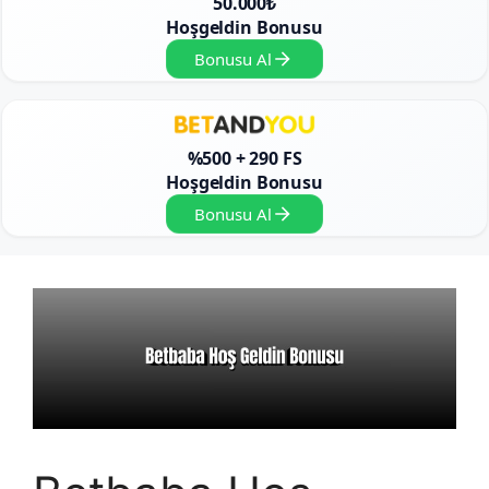
50.000₺
Hoşgeldin Bonusu
Bonusu Al
%500 + 290 FS
Hoşgeldin Bonusu
Bonusu Al