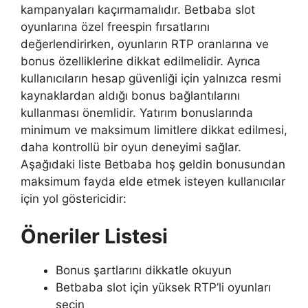
kampanyaları kaçırmamalıdır. Betbaba slot
oyunlarına özel freespin fırsatlarını
değerlendirirken, oyunların RTP oranlarına ve
bonus özelliklerine dikkat edilmelidir. Ayrıca
kullanıcıların hesap güvenliği için yalnızca resmi
kaynaklardan aldığı bonus bağlantılarını
kullanması önemlidir. Yatırım bonuslarında
minimum ve maksimum limitlere dikkat edilmesi,
daha kontrollü bir oyun deneyimi sağlar.
Aşağıdaki liste Betbaba hoş geldin bonusundan
maksimum fayda elde etmek isteyen kullanıcılar
için yol göstericidir:
Öneriler Listesi
Bonus şartlarını dikkatle okuyun
Betbaba slot için yüksek RTP’li oyunları
seçin