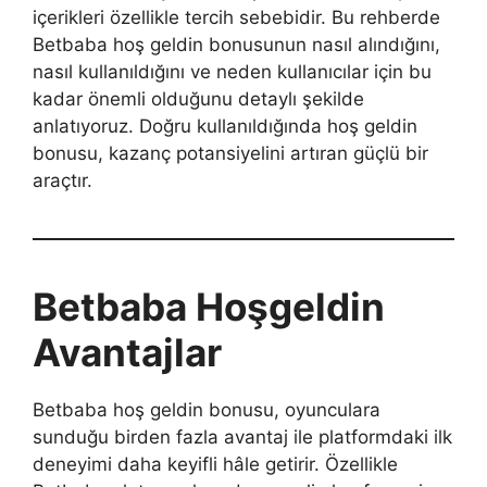
içerikleri özellikle tercih sebebidir. Bu rehberde
Betbaba hoş geldin bonusunun nasıl alındığını,
nasıl kullanıldığını ve neden kullanıcılar için bu
kadar önemli olduğunu detaylı şekilde
anlatıyoruz. Doğru kullanıldığında hoş geldin
bonusu, kazanç potansiyelini artıran güçlü bir
araçtır.
Betbaba Hoşgeldin
Avantajlar
Betbaba hoş geldin bonusu, oyunculara
sunduğu birden fazla avantaj ile platformdaki ilk
deneyimi daha keyifli hâle getirir. Özellikle